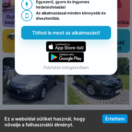
Egyszerű, gyors és ingyenes 

hirdetésfeladás!
Az alkalmazással minden könnyebb és 

élvezhetőbb.
Töltsd le most az alkalmazást!
Folytatás böngészőben
Eladó Renault Megane 2011
Eladó Renault Megane-Èv-2018-Benzines





Ez a weboldal sütiket használ, hogy
Értettem
3 599 €
8 600 €
 • Alkudható
 • Alkudható
Főoldal
Kedvencek
Üzenetek
Profil
növelje a felhasználói élményt.
Capalnita
,
Harghita
Miercurea Ciuc
,
Harghita

