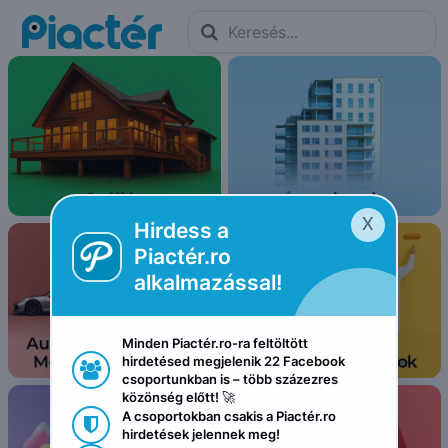

X
Hirdess a

Piactér.ro 
alkalmazással!
Minden Piactér.ro-ra feltöltött 
hirdetésed megjelenik 22 Facebook 

csoportunkban is – több százezres 
közönség előtt! 🚀
A csoportokban csakis a Piactér.ro 

hirdetések jelennek meg!